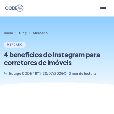
Planes
Inicio
Blog
Mercado
Plantillas
MERCADO
Clientes
4 benefícios do Instagram para
corretores de imóveis
Blog
Equipe CODE 49
20/07/2026
3 min de lectura
Contacto
Idioma
Prueba gratis