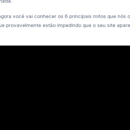
nada.
agora você vai conhecer os 6 principais mitos que nós
que provavelmente estão impedindo que o seu site apar