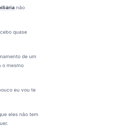
iliária
não
ecebo quase
ionamento de um
am o mesmo
pouco eu vou te
que eles não tem
uer.