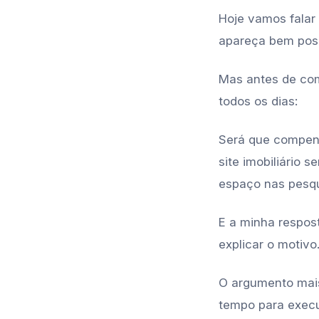
Hoje vamos fala
apareça bem posi
Mas antes de com
todos os dias:
Será que compens
site imobiliário 
espaço nas pesq
E a minha respos
explicar o motivo
O argumento mais
tempo para execu