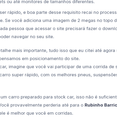
lets ou até monitores de tamanhos diferentes.
 ser rápido, e boa parte desse requisito recai no process
te. Se você adiciona uma imagem de 2 megas no topo do
cada pessoa que acessar o site precisará fazer o downl
oder navegar no seu site.
alhe mais importante, tudo isso que eu citei até agora
pensamos em posicionamento do site.
car, imagine que você vai participar de uma corrida de 
 carro super rápido, com os melhores pneus, suspensõe
 carro preparado para stock car, isso não é suficien
 Você provavelmente perderia até para o
Rubinho Barri
ele é melhor que você em corridas.