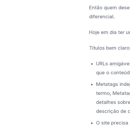
Então quem desen
diferencial.
Hoje em dia ter u
Títulos bem clar
URLs amigávei
que o conteúdo
Metatags inde
termo, Metata
detalhes sobre
descrição de 
O site precisa