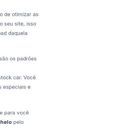
o de otimizar as
 seu site, isso
oad daquela
 são os padrões
stock car. Você
s especiais e
te para você
chelo
pelo