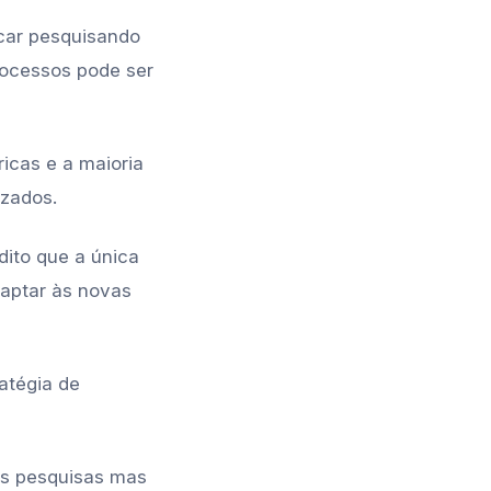
icar pesquisando
rocessos pode ser
icas e a maioria
izados.
dito que a única
daptar às novas
atégia de
as pesquisas mas