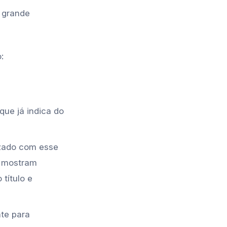
 grande
:
ue já indica do
izado com esse
e mostram
título e
nte para