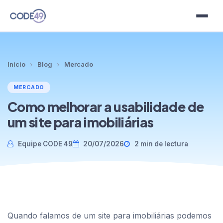
Planes
Inicio
Blog
Mercado
Plantillas
MERCADO
Clientes
Como melhorar a usabilidade de
um site para imobiliárias
Blog
Equipe CODE 49
20/07/2026
2 min de lectura
Contacto
Idioma
Quando falamos de um site para imobiliárias podemos
Prueba gratis