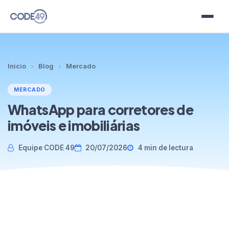
Planes
Inicio
Blog
Mercado
Plantillas
MERCADO
Clientes
WhatsApp para corretores de
imóveis e imobiliárias
Blog
Equipe CODE 49
20/07/2026
4 min de lectura
Contacto
Idioma
Prueba gratis