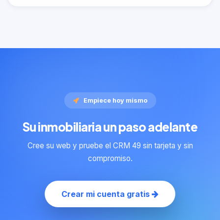
Empiece hoy mismo
Su inmobiliaria un paso adelante
Cree su web y pruebe el CRM 49 sin tarjeta y sin
compromiso.
Crear mi cuenta gratis